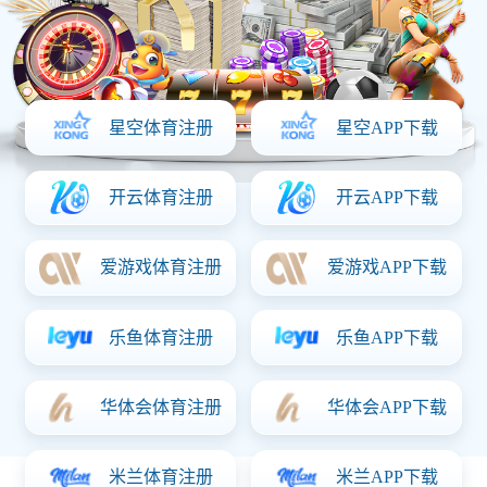
手机App
网页版
德甲历史最快百球纪录：凯恩
85场91球，本赛季有望打破盖
德·穆勒
2026-06-08 15:00
31 次阅读
首页
/
体育新闻